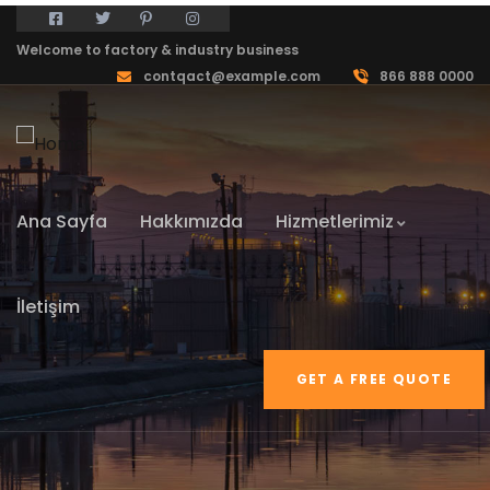
Welcome to factory & industry business
contqact@example.com
866 888 0000
Ana Sayfa
Hakkımızda
Hizmetlerimiz
İletişim
GET A FREE QUOTE