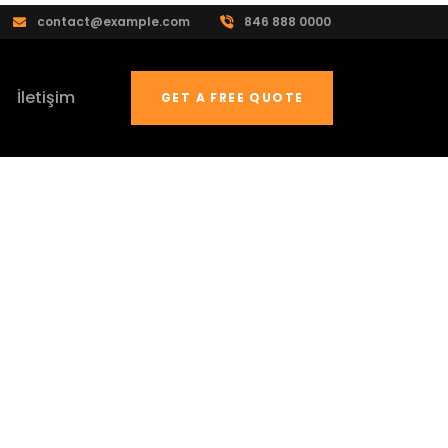
contact@example.com
846 888 0000
İletişim
GET A FREE QUOTE